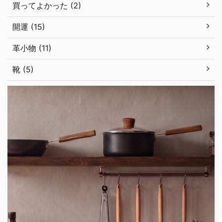
買ってよかった (2)
開運 (15)
革小物 (11)
靴 (5)