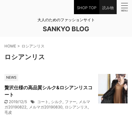
SHOP TOP
読み物
大人のためのファッションサイト
SANKYO BLOG
HOME
>
ロシアンリス
ロシアンリス
NEWS
贅沢仕様の高品質シルク&ロシアンリスコ
ート
2019/12/5
コート
,
シルク
,
ファー
,
メルマ
ガ20190822
,
メルマガ20190830
,
ロシアンリス
,
毛皮