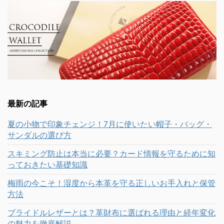
最新の記事
夏の小物で印象チェンジ！7月に使いたい帽子・バッグ・
サンダルの選び方
スキミング防止は本当に必要？カード情報を守るために知
っておきたい基礎知識
梅雨の今こそ！湿度から本革を守る正しいお手入れと保管
方法
ブライドルレザーとは？革財布に選ばれる理由と経年変化
の魅力を徹底解説