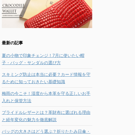
最新の記事
夏の小物で印象チェンジ！7月に使いたい帽
子・バッグ・サンダルの選び方
スキミング防止は本当に必要？カード情報を守
るために知っておきたい基礎知識
梅雨の今こそ！湿度から本革を守る正しいお手
入れと保管方法
ブライドルレザーとは？革財布に選ばれる理由
と経年変化の魅力を徹底解説
バッグの大きさはどう選ぶ？折りたたみ日傘・