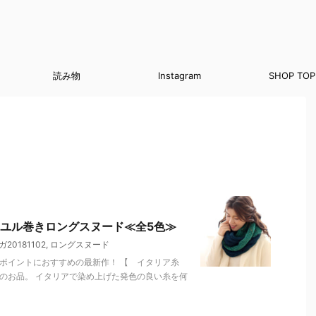
読み物
Instagram
SHOP TOP
ユル巻きロングスヌード≪全5色≫
20181102
,
ロングスヌード
ンポイントにおすすめの最新作！ 【 イタリア糸
のお品。 イタリアで染め上げた発色の良い糸を何