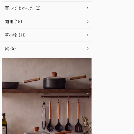
買ってよかった (2)
開運 (15)
革小物 (11)
靴 (5)