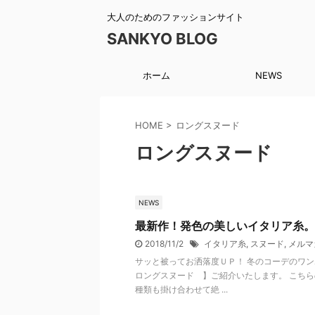
大人のためのファッションサイト
SANKYO BLOG
ホーム
NEWS
HOME
>
ロングスヌード
ロングスヌード
NEWS
最新作！発色の美しいイタリア糸。
2018/11/2
イタリア糸
,
スヌード
,
メルマガ
サッと被ってお洒落度ＵＰ！ 冬のコーデのワ
ロングスヌード 】ご紹介いたします。 こちら
種類も掛け合わせて絶 ...