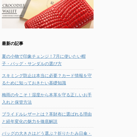
最新の記事
夏の小物で印象チェンジ！7月に使いたい帽
子・バッグ・サンダルの選び方
スキミング防止は本当に必要？カード情報を守
るために知っておきたい基礎知識
梅雨の今こそ！湿度から本革を守る正しいお手
入れと保管方法
ブライドルレザーとは？革財布に選ばれる理由
と経年変化の魅力を徹底解説
バッグの大きさはどう選ぶ？折りたたみ日傘・