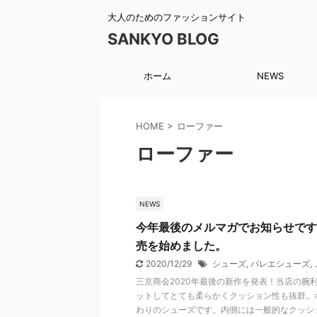
大人のためのファッションサイト
SANKYO BLOG
ホーム
NEWS
HOME
>
ローファー
ローファー
NEWS
今年最後のメルマガでお知らせです
売を始めました。
2020/12/29
シューズ
,
バレエシューズ
,
三京商会2020年最後の新作を発表！当店の腕
ットしてとても柔らかくクッション性も抜群。
わりのシューズです。内側には一般的なクッシ