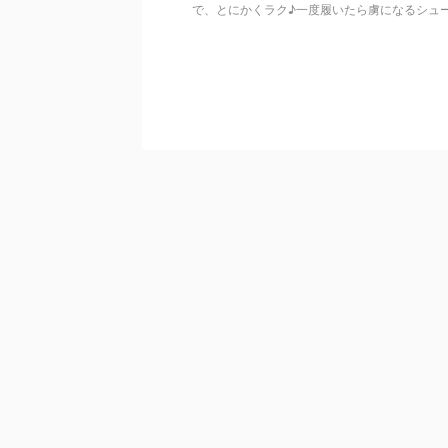
で、とにかくラク♪一度履いたら虜になるシュ