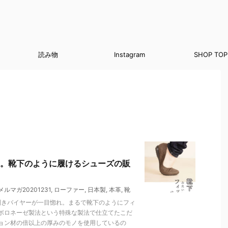
読み物
Instagram
SHOP TOP
。靴下のように履けるシューズの販
メルマガ20201231
,
ローファー
,
日本製
,
本革
,
靴
利きバイヤーが一目惚れ。まるで靴下のようにフィ
ボロネーゼ製法という特殊な製法で仕立てたこだ
ョン材の倍以上の厚みのモノを使用しているの