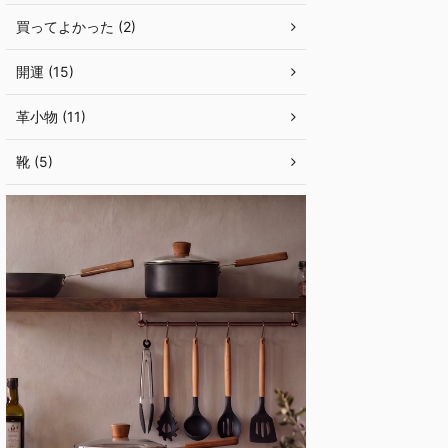
買ってよかった (2)
開運 (15)
革小物 (11)
靴 (5)