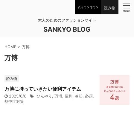
SHOP TOP
読み物
大人のためのファッションサイト
SANKYO BLOG
HOME
>
万博
万博
読み物
万博に持っていきたい便利アイテム
2025/6/6
ひんやり
,
万博
,
便利
,
冷却
,
必須
,
熱中症対策