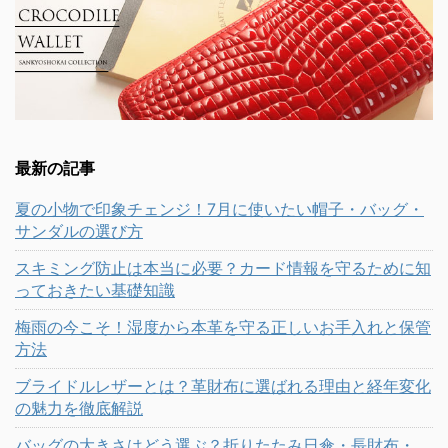
最新の記事
夏の小物で印象チェンジ！7月に使いたい帽子・バッグ・
サンダルの選び方
スキミング防止は本当に必要？カード情報を守るために知
っておきたい基礎知識
梅雨の今こそ！湿度から本革を守る正しいお手入れと保管
方法
ブライドルレザーとは？革財布に選ばれる理由と経年変化
の魅力を徹底解説
バッグの大きさはどう選ぶ？折りたたみ日傘・長財布・