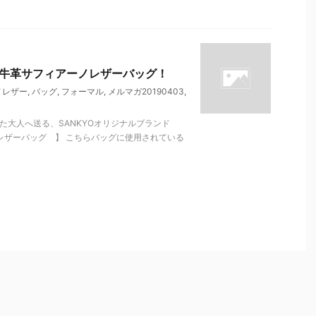
！牛革サフィアーノレザーバッグ！
ノレザー
,
バッグ
,
フォーマル
,
メルマガ20190403
,
た大人へ送る、SANKYOオリジナルブランド
ーノレザーバッグ 】 こちらバッグに使用されている