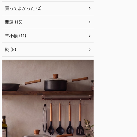
買ってよかった (2)
開運 (15)
革小物 (11)
靴 (5)