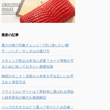
最新の記事
夏の小物で印象チェンジ！7月に使いたい帽
子・バッグ・サンダルの選び方
スキミング防止は本当に必要？カード情報を守
るために知っておきたい基礎知識
梅雨の今こそ！湿度から本革を守る正しいお手
入れと保管方法
ブライドルレザーとは？革財布に選ばれる理由
と経年変化の魅力を徹底解説
バッグの大きさはどう選ぶ？折りたたみ日傘・