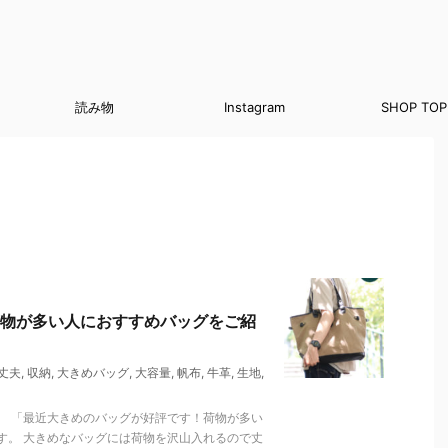
読み物
Instagram
SHOP TOP
物が多い人におすすめバッグをご紹
丈夫
,
収納
,
大きめバッグ
,
大容量
,
帆布
,
牛革
,
生地
,
。 「最近大きめのバッグが好評です！荷物が多い
す。 大きめなバッグには荷物を沢山入れるので丈