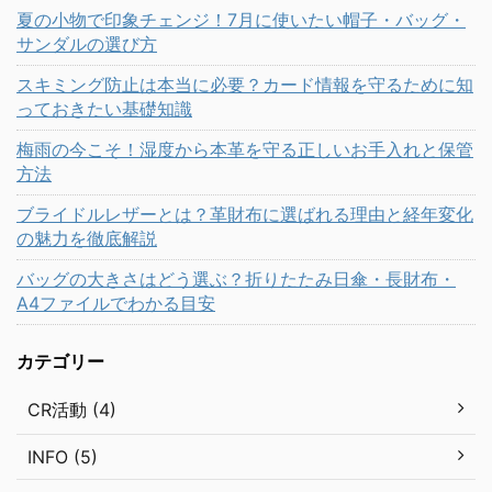
夏の小物で印象チェンジ！7月に使いたい帽子・バッグ・
サンダルの選び方
スキミング防止は本当に必要？カード情報を守るために知
っておきたい基礎知識
梅雨の今こそ！湿度から本革を守る正しいお手入れと保管
方法
ブライドルレザーとは？革財布に選ばれる理由と経年変化
の魅力を徹底解説
バッグの大きさはどう選ぶ？折りたたみ日傘・長財布・
A4ファイルでわかる目安
カテゴリー
CR活動 (4)
INFO (5)