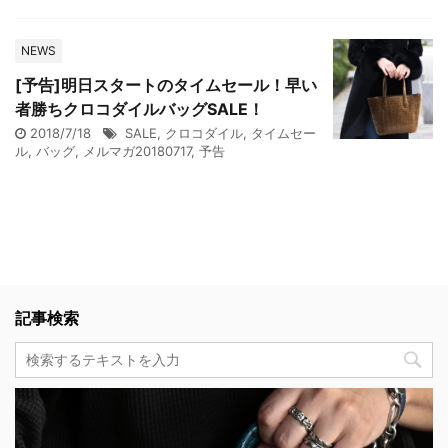
NEWS
[予告]明日スタートのタイムセール！早い
者勝ちクロコダイルバッグSALE！
2018/7/18
SALE
,
クロコダイル
,
タイムセー
ル
,
バッグ
,
メルマガ20180717
,
予告
記事検索