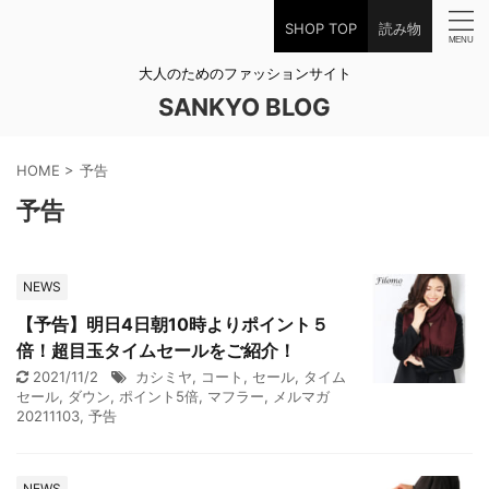
SHOP TOP
読み物
大人のためのファッションサイト
SANKYO BLOG
HOME
>
予告
予告
NEWS
【予告】明日4日朝10時よりポイント５
倍！超目玉タイムセールをご紹介！
2021/11/2
カシミヤ
,
コート
,
セール
,
タイム
セール
,
ダウン
,
ポイント5倍
,
マフラー
,
メルマガ
20211103
,
予告
NEWS