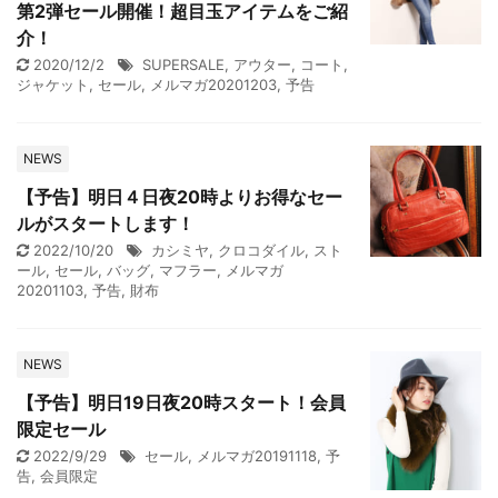
第2弾セール開催！超目玉アイテムをご紹
介！
2020/12/2
SUPERSALE
,
アウター
,
コート
,
ジャケット
,
セール
,
メルマガ20201203
,
予告
NEWS
【予告】明日４日夜20時よりお得なセー
ルがスタートします！
2022/10/20
カシミヤ
,
クロコダイル
,
スト
ール
,
セール
,
バッグ
,
マフラー
,
メルマガ
20201103
,
予告
,
財布
NEWS
【予告】明日19日夜20時スタート！会員
限定セール
2022/9/29
セール
,
メルマガ20191118
,
予
告
,
会員限定