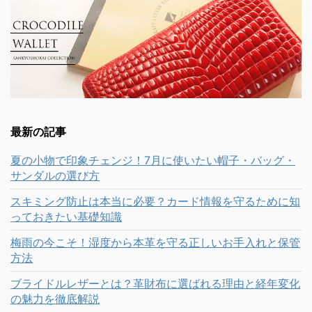
最新の記事
夏の小物で印象チェンジ！7月に使いたい帽子・バッグ・
サンダルの選び方
スキミング防止は本当に必要？カード情報を守るために知
っておきたい基礎知識
梅雨の今こそ！湿度から本革を守る正しいお手入れと保管
方法
ブライドルレザーとは？革財布に選ばれる理由と経年変化
の魅力を徹底解説