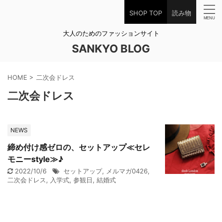
SHOP TOP
読み物
大人のためのファッションサイト
SANKYO BLOG
HOME
>
二次会ドレス
二次会ドレス
NEWS
締め付け感ゼロの、セットアップ≪セレ
モニーstyle≫♪
2022/10/6
セットアップ
,
メルマガ0426
,
二次会ドレス
,
入学式
,
参観日
,
結婚式