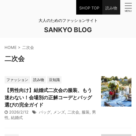
SHOP TOP
読み物
大人のためのファッションサイト
SANKYO BLOG
HOME
>
二次会
二次会
ファッション
読み物
豆知識
【男性向け】結婚式二次会の服装、もう
迷わない！会場別の正解コーデとバッグ
選びの完全ガイド
2026/2/12
バッグ
,
メンズ
,
二次会
,
服装
,
男
性
,
結婚式