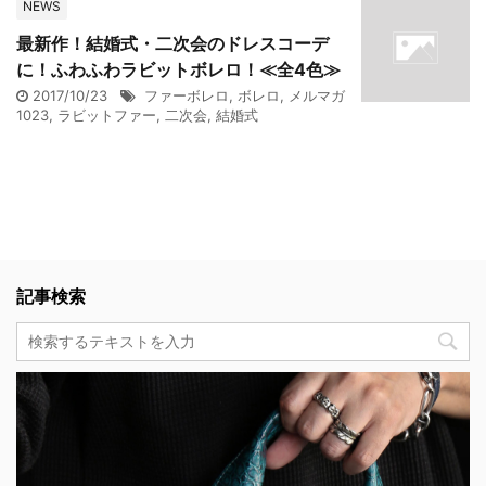
NEWS
最新作！結婚式・二次会のドレスコーデ
に！ふわふわラビットボレロ！≪全4色≫
2017/10/23
ファーボレロ
,
ボレロ
,
メルマガ
1023
,
ラビットファー
,
二次会
,
結婚式
記事検索