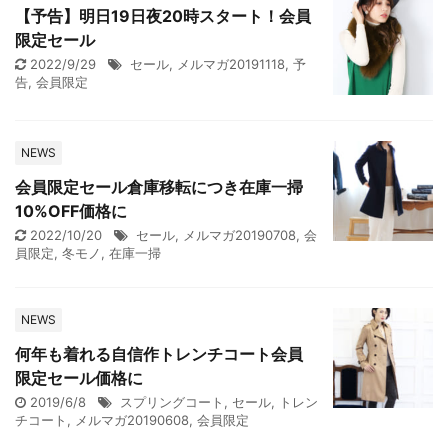
【予告】明日19日夜20時スタート！会員
限定セール
2022/9/29
セール
,
メルマガ20191118
,
予
告
,
会員限定
NEWS
会員限定セール倉庫移転につき在庫一掃
10%OFF価格に
2022/10/20
セール
,
メルマガ20190708
,
会
員限定
,
冬モノ
,
在庫一掃
NEWS
何年も着れる自信作トレンチコート会員
限定セール価格に
2019/6/8
スプリングコート
,
セール
,
トレン
チコート
,
メルマガ20190608
,
会員限定