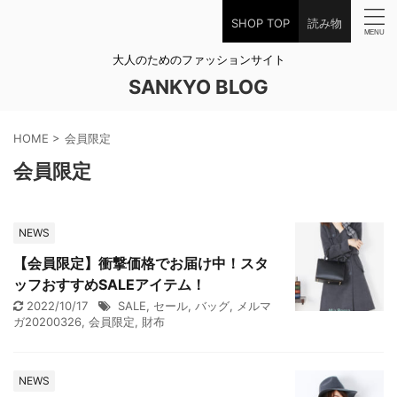
SHOP TOP
読み物
大人のためのファッションサイト
SANKYO BLOG
HOME
>
会員限定
会員限定
NEWS
【会員限定】衝撃価格でお届け中！スタ
ッフおすすめSALEアイテム！
2022/10/17
SALE
,
セール
,
バッグ
,
メルマ
ガ20200326
,
会員限定
,
財布
NEWS