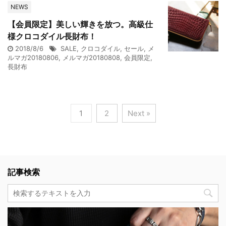
NEWS
【会員限定】美しい輝きを放つ。高級仕
様クロコダイル長財布！
2018/8/6
SALE
,
クロコダイル
,
セール
,
メ
ルマガ20180806
,
メルマガ20180808
,
会員限定
,
長財布
1
2
Next »
記事検索