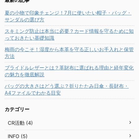
最新の記事
夏の小物で印象チェンジ！7月に使いたい帽子・バッグ・
サンダルの選び方
スキミング防止は本当に必要？カード情報を守るために知
っておきたい基礎知識
梅雨の今こそ！湿度から本革を守る正しいお手入れと保管
方法
ブライドルレザーとは？革財布に選ばれる理由と経年変化
の魅力を徹底解説
バッグの大きさはどう選ぶ？折りたたみ日傘・長財布・
A4ファイルでわかる目安
カテゴリー
CR活動 (4)
INFO (5)