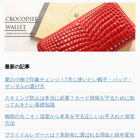
最新の記事
夏の小物で印象チェンジ！7月に使いたい帽子・バッグ・
サンダルの選び方
スキミング防止は本当に必要？カード情報を守るために知
っておきたい基礎知識
梅雨の今こそ！湿度から本革を守る正しいお手入れと保管
方法
ブライドルレザーとは？革財布に選ばれる理由と経年変化