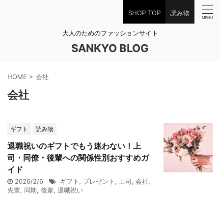
SHOP TOP
読み物
大人のためのファッションサイト
SANKYO BLOG
HOME
>
会社
会社
ギフト
読み物
退職祝いのギフトでもう迷わない！上
司・同僚・後輩への関係性別おすすめガ
イド
2026/2/6
ギフト
,
プレゼント
,
上司
,
会社
,
先輩
,
同期
,
後輩
,
退職祝い