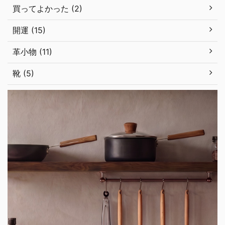
買ってよかった (2)
開運 (15)
革小物 (11)
靴 (5)