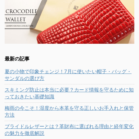
最新の記事
夏の小物で印象チェンジ！7月に使いたい帽子・バッグ・
サンダルの選び方
スキミング防止は本当に必要？カード情報を守るために知
っておきたい基礎知識
梅雨の今こそ！湿度から本革を守る正しいお手入れと保管
方法
ブライドルレザーとは？革財布に選ばれる理由と経年変化
の魅力を徹底解説