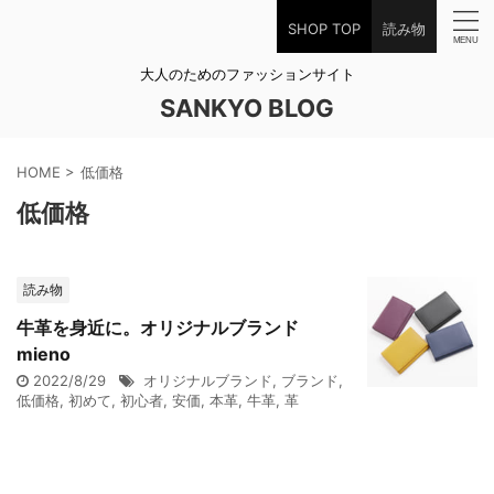
SHOP TOP
読み物
大人のためのファッションサイト
SANKYO BLOG
HOME
>
低価格
低価格
読み物
牛革を身近に。オリジナルブランド
mieno
2022/8/29
オリジナルブランド
,
ブランド
,
低価格
,
初めて
,
初心者
,
安価
,
本革
,
牛革
,
革