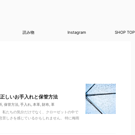
読み物
Instagram
SHOP TOP
正しいお手入れと保管方法
所
,
保管方法
,
手入れ
,
本革
,
財布
,
革
、私たちの気分だけでなく、クローゼットの中で
息苦しさを感じているかもしれません。 特に梅雨