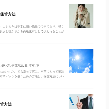
保管方法
針 カシミヤは非常に細い繊維でできており、軽く
の良さと暖かさから高級素材として扱われることが
,
使い方
,
保管方法
,
夏
,
本革
,
革
ちたいもの。 でも夏って実は、本革にとって要注
に本革バッグを使うための方法と、保管方法につい
管方法