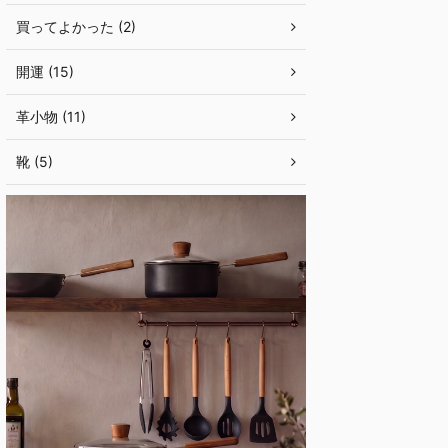
買ってよかった (2)
開運 (15)
革小物 (11)
靴 (5)