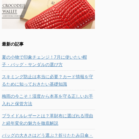
最新の記事
夏の小物で印象チェンジ！7月に使いたい帽
子・バッグ・サンダルの選び方
スキミング防止は本当に必要？カード情報を守
るために知っておきたい基礎知識
梅雨の今こそ！湿度から本革を守る正しいお手
入れと保管方法
ブライドルレザーとは？革財布に選ばれる理由
と経年変化の魅力を徹底解説
バッグの大きさはどう選ぶ？折りたたみ日傘・