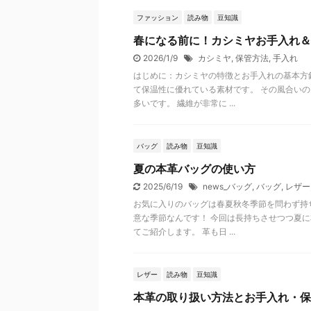
ファッション
読み物
豆知識
春になる前に！カシミヤお手入れ＆
2026/1/9
カシミヤ
,
保管方法
,
手入れ
はじめに：カシミヤの特徴とお手入れの基本方
て保温性に優れている素材です。 その風合い
多いです。 繊維が非常に ...
バッグ
読み物
豆知識
夏の本革バッグの使い方
2025/6/19
news_バッグ
,
バッグ
,
レザー
お気に入りのバッグは春夏秋冬季節を問わず持
意な季節なんです！ 今回は長持ちさせつつ夏
てご紹介します。 革も日 ...
レザー
読み物
豆知識
本革の取り扱い方法とお手入れ・保