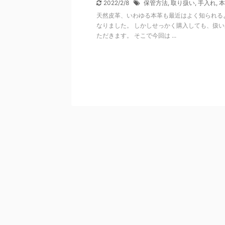
2022/2/8
保管方法
,
取り扱い
,
手入れ
,
本
天然皮革、いわゆる本革も最近はよく知られる
なりました。 しかしせっかく購入しても、扱
ただきます。 そこで今回は ...