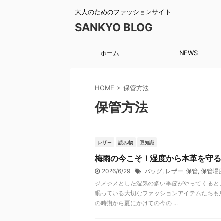
大人のためのファッションサイト
SANKYO BLOG
ホーム
NEWS
HOME
>
保管方法
保管方法
レザー
読み物
豆知識
梅雨の今こそ！湿度から本革を守る
2026/6/29
バッグ
,
レザー
,
保管
,
保管場
ジメジメとした湿気の多い季節がやってくると
眠っている大切なファッションアイテムたちも
の時期から夏にかけての今の ...