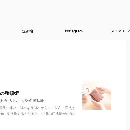
読み物
Instagram
SHOP TOP
の整頓術
ニ財布
,
入らない
,
整頓
,
断捨離
普及に伴い、財布を長財布からミニ財布に変える
財布に乗り換えるとなると、中身の断捨離がかなり