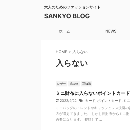
大人のためのファッションサイト
SANKYO BLOG
ホーム
NEWS
HOME
>
入らない
入らない
レザー
読み物
豆知識
ミニ財布に入らないポイントカード
2022/9/22
カード
,
ポイントカード
,
ミ
ミニバッグのトレンドやキャッシュレス決済の
方が増えてきました。 しかし長財布からミニ
必要になります。 整頓して ...