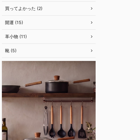
買ってよかった (2)
開運 (15)
革小物 (11)
靴 (5)