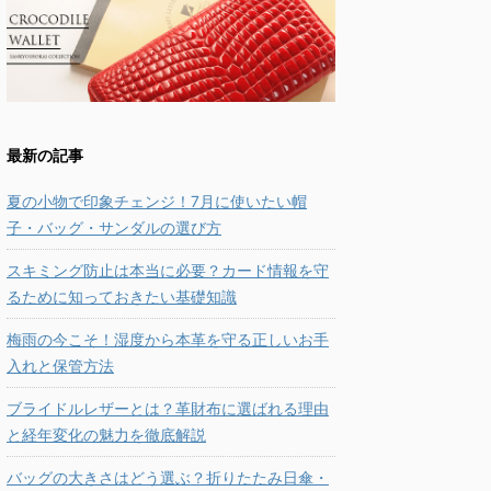
最新の記事
夏の小物で印象チェンジ！7月に使いたい帽
子・バッグ・サンダルの選び方
スキミング防止は本当に必要？カード情報を守
るために知っておきたい基礎知識
梅雨の今こそ！湿度から本革を守る正しいお手
入れと保管方法
ブライドルレザーとは？革財布に選ばれる理由
と経年変化の魅力を徹底解説
バッグの大きさはどう選ぶ？折りたたみ日傘・