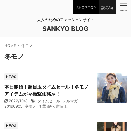
SHOP TOP
読み物
大人のためのファッションサイト
SANKYO BLOG
HOME
>
冬モノ
冬モノ
NEWS
本日開始！超目玉タイムセール！冬モノ
アイテムが≪衝撃価格≫！
2022/10/3
タイムセール
,
メルマガ
20190905
,
冬モノ
,
衝撃価格
,
超目玉
NEWS