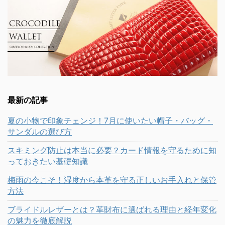
最新の記事
夏の小物で印象チェンジ！7月に使いたい帽子・バッグ・
サンダルの選び方
スキミング防止は本当に必要？カード情報を守るために知
っておきたい基礎知識
梅雨の今こそ！湿度から本革を守る正しいお手入れと保管
方法
ブライドルレザーとは？革財布に選ばれる理由と経年変化
の魅力を徹底解説