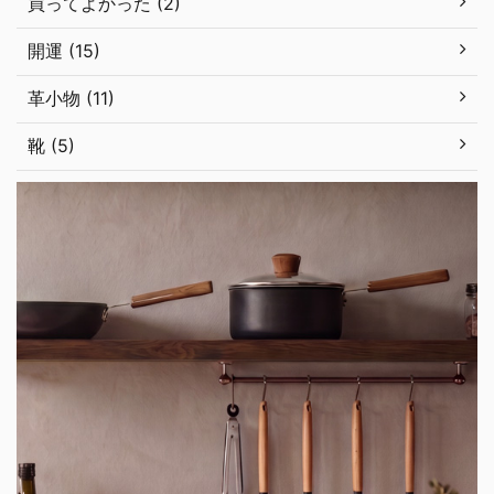
買ってよかった (2)
開運 (15)
革小物 (11)
靴 (5)