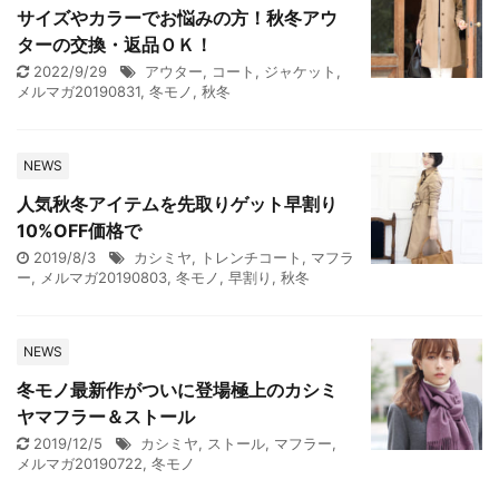
サイズやカラーでお悩みの方！秋冬アウ
ターの交換・返品ＯＫ！
2022/9/29
アウター
,
コート
,
ジャケット
,
メルマガ20190831
,
冬モノ
,
秋冬
NEWS
人気秋冬アイテムを先取りゲット早割り
10%OFF価格で
2019/8/3
カシミヤ
,
トレンチコート
,
マフラ
ー
,
メルマガ20190803
,
冬モノ
,
早割り
,
秋冬
NEWS
冬モノ最新作がついに登場極上のカシミ
ヤマフラー＆ストール
2019/12/5
カシミヤ
,
ストール
,
マフラー
,
メルマガ20190722
,
冬モノ