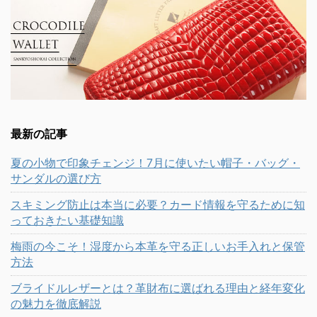
最新の記事
夏の小物で印象チェンジ！7月に使いたい帽子・バッグ・
サンダルの選び方
スキミング防止は本当に必要？カード情報を守るために知
っておきたい基礎知識
梅雨の今こそ！湿度から本革を守る正しいお手入れと保管
方法
ブライドルレザーとは？革財布に選ばれる理由と経年変化
の魅力を徹底解説