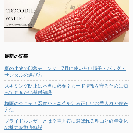
最新の記事
夏の小物で印象チェンジ！7月に使いたい帽子・バッグ・
サンダルの選び方
スキミング防止は本当に必要？カード情報を守るために知
っておきたい基礎知識
梅雨の今こそ！湿度から本革を守る正しいお手入れと保管
方法
ブライドルレザーとは？革財布に選ばれる理由と経年変化
の魅力を徹底解説