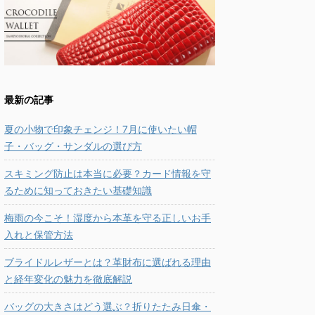
最新の記事
夏の小物で印象チェンジ！7月に使いたい帽
子・バッグ・サンダルの選び方
スキミング防止は本当に必要？カード情報を守
るために知っておきたい基礎知識
梅雨の今こそ！湿度から本革を守る正しいお手
入れと保管方法
ブライドルレザーとは？革財布に選ばれる理由
と経年変化の魅力を徹底解説
バッグの大きさはどう選ぶ？折りたたみ日傘・