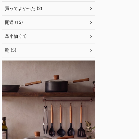
買ってよかった (2)
開運 (15)
革小物 (11)
靴 (5)