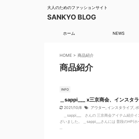
大人のためのファッションサイト
SANKYO BLOG
ホーム
NEWS
HOME
>
商品紹介
商品紹介
INFO
＿sappi___ x三京商会、インスタ
2021/10/8
アウター
,
インスタライブ
,
ポ
＿sappi___ さんの 三京商会アイテム紹
ざいました。 ＿sappi___さんには 普段のH
...