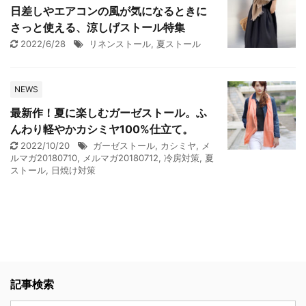
日差しやエアコンの風が気になるときに
さっと使える、涼しげストール特集
2022/6/28
リネンストール
,
夏ストール
NEWS
最新作！夏に楽しむガーゼストール。ふ
んわり軽やかカシミヤ100%仕立て。
2022/10/20
ガーゼストール
,
カシミヤ
,
メ
ルマガ20180710
,
メルマガ20180712
,
冷房対策
,
夏
ストール
,
日焼け対策
記事検索