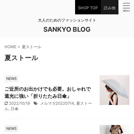
SHOP TOP
読み物
大人のためのファッションサイト
SANKYO BLOG
HOME
>
夏ストール
夏ストール
NEWS
ご近所のお出かけでも必要。おしゃれで
遮光に強い「折りたたみ日傘」
2022/10/19
メルマガ20220714
,
夏ストー
ル
,
日傘
NEWS