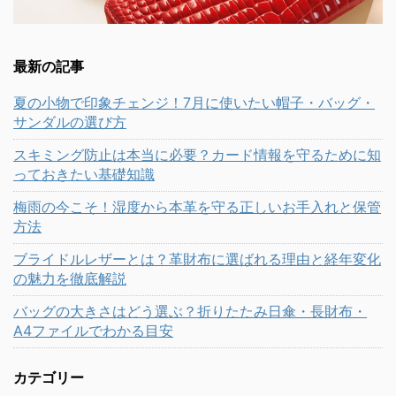
最新の記事
夏の小物で印象チェンジ！7月に使いたい帽子・バッグ・
サンダルの選び方
スキミング防止は本当に必要？カード情報を守るために知
っておきたい基礎知識
梅雨の今こそ！湿度から本革を守る正しいお手入れと保管
方法
ブライドルレザーとは？革財布に選ばれる理由と経年変化
の魅力を徹底解説
バッグの大きさはどう選ぶ？折りたたみ日傘・長財布・
A4ファイルでわかる目安
カテゴリー