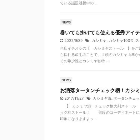
ている話題沸騰中の ...
NEWS
巻いても掛けても使える優秀アイテ
2022/9/29
カシミヤ
,
カシミヤ100%
,
ス
当店イチオシの【 カシミヤストール 】をご
ら採れる産毛のことで、１頭のカシミヤ山羊か
その希少性とカシミヤ独特 ...
NEWS
お洒落タータンチェック柄！カシミ
2017/11/27
カシミヤ混
,
タータンチェッ
【 カシミヤ混 チェック柄大判ストール 
ック柄ストール！ 普段のコーディネートに“
印象になりますよッ ...