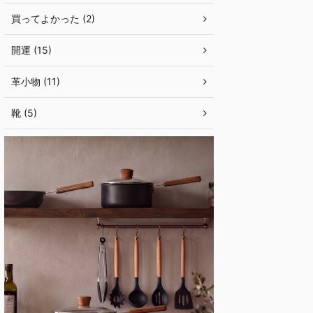
買ってよかった (2)
開運 (15)
革小物 (11)
靴 (5)