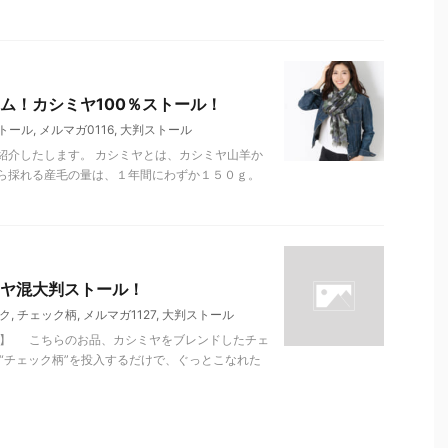
ム！カシミヤ100％ストール！
トール
,
メルマガ0116
,
大判ストール
紹介したします。 カシミヤとは、カシミヤ山羊か
ら採れる産毛の量は、１年間にわずか１５０ｇ。
ヤ混大判ストール！
ク
,
チェック柄
,
メルマガ1127
,
大判ストール
】 こちらのお品、カシミヤをブレンドしたチェ
チェック柄”を投入するだけで、ぐっとこなれた