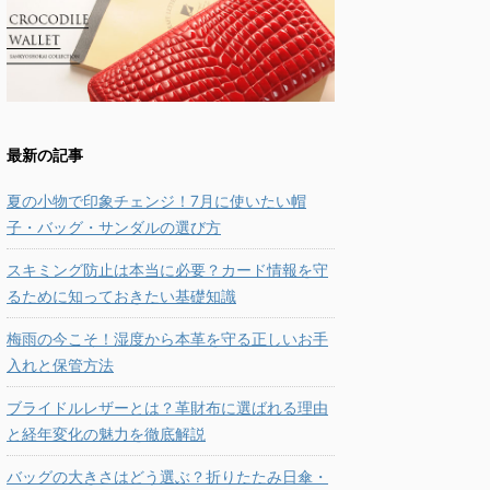
最新の記事
夏の小物で印象チェンジ！7月に使いたい帽
子・バッグ・サンダルの選び方
スキミング防止は本当に必要？カード情報を守
るために知っておきたい基礎知識
梅雨の今こそ！湿度から本革を守る正しいお手
入れと保管方法
ブライドルレザーとは？革財布に選ばれる理由
と経年変化の魅力を徹底解説
バッグの大きさはどう選ぶ？折りたたみ日傘・