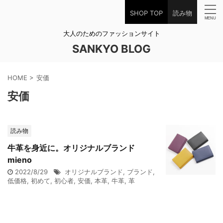
SHOP TOP
読み物
大人のためのファッションサイト
SANKYO BLOG
HOME
>
安価
安価
読み物
牛革を身近に。オリジナルブランド
mieno
2022/8/29
オリジナルブランド
,
ブランド
,
低価格
,
初めて
,
初心者
,
安価
,
本革
,
牛革
,
革