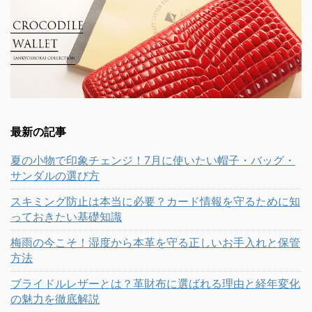
最新の記事
夏の小物で印象チェンジ！7月に使いたい帽子・バッグ・
サンダルの選び方
スキミング防止は本当に必要？カード情報を守るために知
っておきたい基礎知識
梅雨の今こそ！湿度から本革を守る正しいお手入れと保管
方法
ブライドルレザーとは？革財布に選ばれる理由と経年変化
の魅力を徹底解説