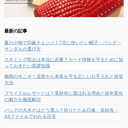
最新の記事
夏の小物で印象チェンジ！7月に使いたい帽子・バッグ・
サンダルの選び方
スキミング防止は本当に必要？カード情報を守るために知
っておきたい基礎知識
梅雨の今こそ！湿度から本革を守る正しいお手入れと保管
方法
ブライドルレザーとは？革財布に選ばれる理由と経年変化
の魅力を徹底解説
バッグの大きさはどう選ぶ？折りたたみ日傘・長財布・
A4ファイルでわかる目安