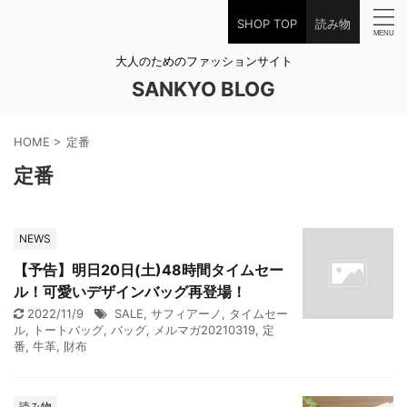
SHOP TOP
読み物
大人のためのファッションサイト
SANKYO BLOG
HOME
>
定番
定番
NEWS
【予告】明日20日(土)48時間タイムセー
ル！可愛いデザインバッグ再登場！
2022/11/9
SALE
,
サフィアーノ
,
タイムセー
ル
,
トートバッグ
,
バッグ
,
メルマガ20210319
,
定
番
,
牛革
,
財布
読み物