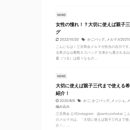
NEWS
女性の憧れ！？大切に使えば親子三
グ
2022/10/20
かごバッグ
,
メルマガ20210
こんにちは！三京商会メルマガ担当の吉川です
る希少な山葡萄カゴバッグ 古来から愛される山
蔓（つる）は様々なもの ...
NEWS
大切に使えば親子三代まで使える希
紹介！
2020/8/6
かご
,
かごバッグ
,
メッシュ
,
メ
編み込み
三京商会 公式instagram @sankyosho
のメルマガは、「大切に使えば親子三代まで使
介！」 ...