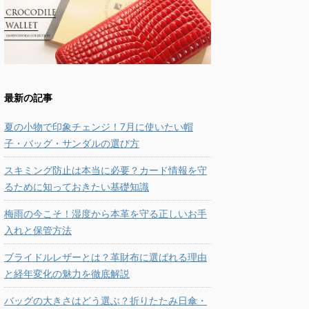
最新の記事
夏の小物で印象チェンジ！7月に使いたい帽
子・バッグ・サンダルの選び方
スキミング防止は本当に必要？カード情報を守
るために知っておきたい基礎知識
梅雨の今こそ！湿度から本革を守る正しいお手
入れと保管方法
ブライドルレザーとは？革財布に選ばれる理由
と経年変化の魅力を徹底解説
バッグの大きさはどう選ぶ？折りたたみ日傘・