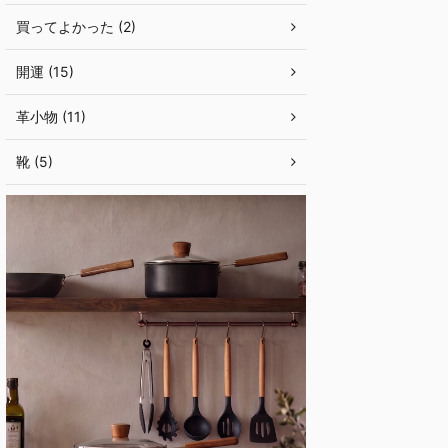
買ってよかった (2)
開運 (15)
革小物 (11)
靴 (5)