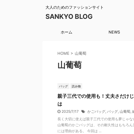
大人のためのファッションサイト
SANKYO BLOG
ホーム
NEWS
HOME
>
山葡萄
山葡萄
バッグ
読み物
親子三代での使用も！丈夫さだけじ
は
2025/7/17
かごバッグ
,
バッグ
,
山葡萄
,
長く大切に使えば親子三代での使用も夢じゃな
山葡萄のかごバッグは、その耐久性はもちろん
には理由がある。 今回は ...