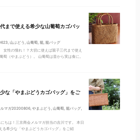
代まで使える希少な山葡萄カゴバッ
623
,
山ぶどう
,
山葡萄
,
籠
,
籠バッグ
。 女性の憧れ！？大切に使えば親子三代まで使え
葡萄（やまぶどう）。 山葡萄は昔から実は食に。
少な「やまぶどうカゴバッグ」をご
ルマガ20200806
,
やまぶどう
,
山葡萄
,
籠バッグ
,
kai こんにちは！三京商会メルマガ担当の吉川です。 本日
える希少な「やまぶどうカゴバッグ」をご紹