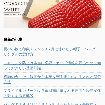
最新の記事
夏の小物で印象チェンジ！7月に使いたい帽子・バッグ・
サンダルの選び方
スキミング防止は本当に必要？カード情報を守るために知
っておきたい基礎知識
梅雨の今こそ！湿度から本革を守る正しいお手入れと保管
方法
ブライドルレザーとは？革財布に選ばれる理由と経年変化
の魅力を徹底解説
バッグの大きさはどう選ぶ？折りたたみ日傘・長財布・