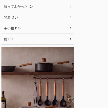
買ってよかった (2)
開運 (15)
革小物 (11)
靴 (5)