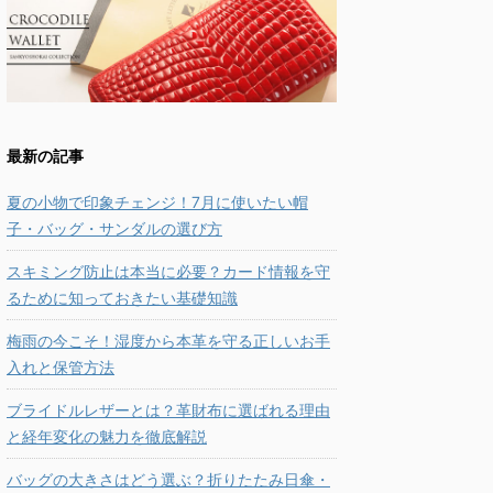
最新の記事
夏の小物で印象チェンジ！7月に使いたい帽
子・バッグ・サンダルの選び方
スキミング防止は本当に必要？カード情報を守
るために知っておきたい基礎知識
梅雨の今こそ！湿度から本革を守る正しいお手
入れと保管方法
ブライドルレザーとは？革財布に選ばれる理由
と経年変化の魅力を徹底解説
バッグの大きさはどう選ぶ？折りたたみ日傘・