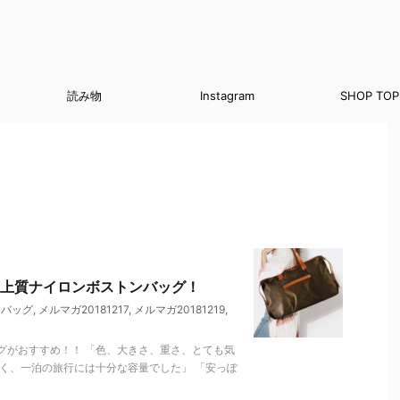
読み物
Instagram
SHOP TOP
上質ナイロンボストンバッグ！
ンバッグ
,
メルマガ20181217
,
メルマガ20181219
,
グがおすすめ！！ 「色、大きさ、重さ、とても気
く、一泊の旅行には十分な容量でした」 「安っぽ