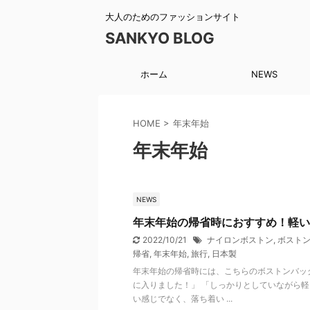
大人のためのファッションサイト
SANKYO BLOG
ホーム
NEWS
HOME
>
年末年始
年末年始
NEWS
年末年始の帰省時におすすめ！軽い
2022/10/21
ナイロンボストン
,
ボスト
帰省
,
年末年始
,
旅行
,
日本製
年末年始の帰省時には、こちらのボストンバッ
に入りました！」 「しっかりとしていながら軽
い感じでなく、落ち着い ...