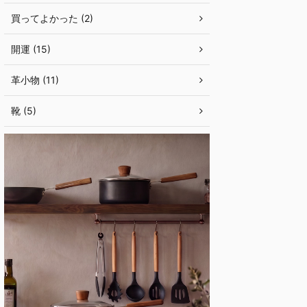
買ってよかった (2)
開運 (15)
革小物 (11)
靴 (5)