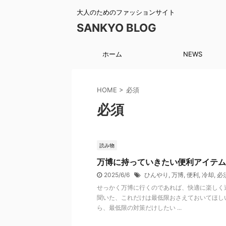
大人のためのファッションサイト
SANKYO BLOG
ホーム
NEWS
HOME
>
必須
必須
読み物
万博に持っていきたい便利アイテム
2025/6/6
ひんやり
,
万博
,
便利
,
冷却
,
必
せっかく万博に行くのであれば、快適に楽しく
聞いた、これだけは最低限おさえておいてほし
ら、最低限の対策だけしたい ...