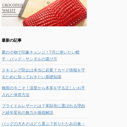
最新の記事
夏の小物で印象チェンジ！7月に使いたい帽
子・バッグ・サンダルの選び方
スキミング防止は本当に必要？カード情報を守
るために知っておきたい基礎知識
梅雨の今こそ！湿度から本革を守る正しいお手
入れと保管方法
ブライドルレザーとは？革財布に選ばれる理由
と経年変化の魅力を徹底解説
バッグの大きさはどう選ぶ？折りたたみ日傘・