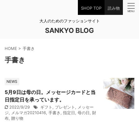
SHOP TOP
読み物
大人のためのファッションサイト
SANKYO BLOG
HOME
>
手書き
手書き
NEWS
5月9日は母の日。メッセージカードと当
日指定日を承っています。
2022/9/29
ギフト
,
プレゼント
,
メッセー
ジ
,
メルマガ20210416
,
手書き
,
指定日
,
母の日
,
財
布
,
贈り物