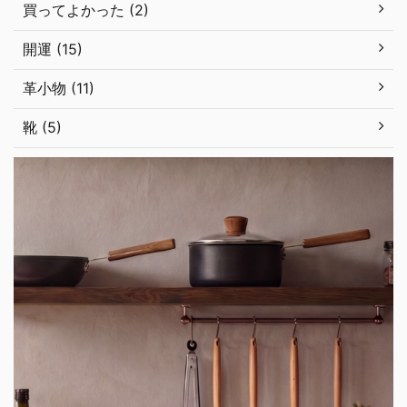
買ってよかった (2)
開運 (15)
革小物 (11)
靴 (5)