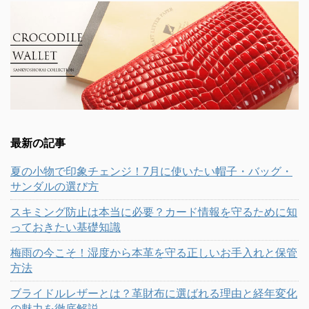
最新の記事
夏の小物で印象チェンジ！7月に使いたい帽子・バッグ・
サンダルの選び方
スキミング防止は本当に必要？カード情報を守るために知
っておきたい基礎知識
梅雨の今こそ！湿度から本革を守る正しいお手入れと保管
方法
ブライドルレザーとは？革財布に選ばれる理由と経年変化
の魅力を徹底解説