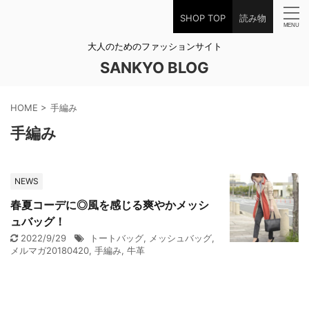
SHOP TOP
読み物
大人のためのファッションサイト
SANKYO BLOG
HOME
>
手編み
手編み
NEWS
春夏コーデに◎風を感じる爽やかメッシ
ュバッグ！
2022/9/29
トートバッグ
,
メッシュバッグ
,
メルマガ20180420
,
手編み
,
牛革