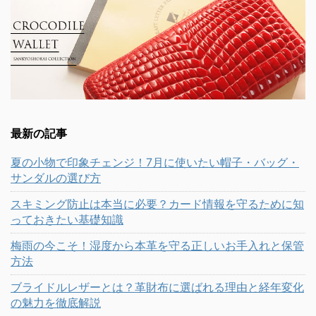
最新の記事
夏の小物で印象チェンジ！7月に使いたい帽子・バッグ・
サンダルの選び方
スキミング防止は本当に必要？カード情報を守るために知
っておきたい基礎知識
梅雨の今こそ！湿度から本革を守る正しいお手入れと保管
方法
ブライドルレザーとは？革財布に選ばれる理由と経年変化
の魅力を徹底解説