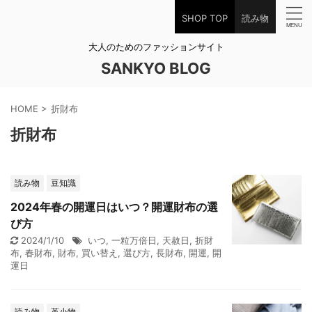
SHOP TOP
読み物
大人のためのファッションサイト
SANKYO BLOG
HOME
>
折財布
折財布
読み物
豆知識
2024年春の開運日はいつ？開運財布の選
び方
2024/1/10
いつ
,
一粒万倍日
,
天赦日
,
折財
布
,
春財布
,
財布
,
買い替え
,
選び方
,
長財布
,
開運
,
開
運日
読み物
革小物