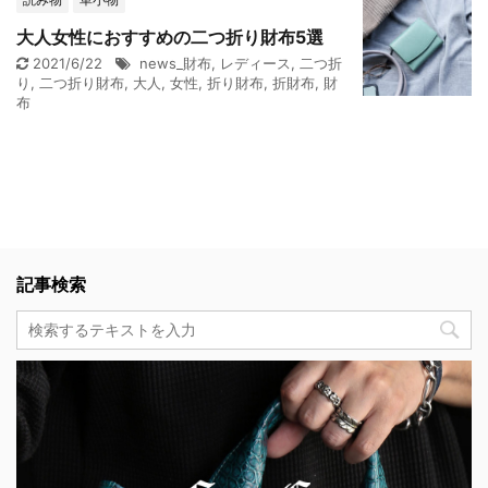
大人女性におすすめの二つ折り財布5選
2021/6/22
news_財布
,
レディース
,
二つ折
り
,
二つ折り財布
,
大人
,
女性
,
折り財布
,
折財布
,
財
布
記事検索