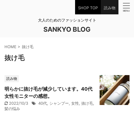
SHOP TOP
読み物
大人のためのファッションサイト
SANKYO BLOG
HOME
>
抜け毛
抜け毛
読み物
明らかに抜け毛が減少しています。40代
女性モニターの感想。
2022/10/3
40代
,
シャンプー
,
女性
,
抜け毛
,
髪の悩み