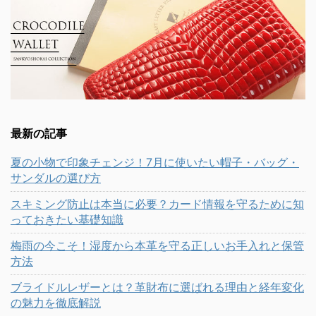
最新の記事
夏の小物で印象チェンジ！7月に使いたい帽子・バッグ・
サンダルの選び方
スキミング防止は本当に必要？カード情報を守るために知
っておきたい基礎知識
梅雨の今こそ！湿度から本革を守る正しいお手入れと保管
方法
ブライドルレザーとは？革財布に選ばれる理由と経年変化
の魅力を徹底解説