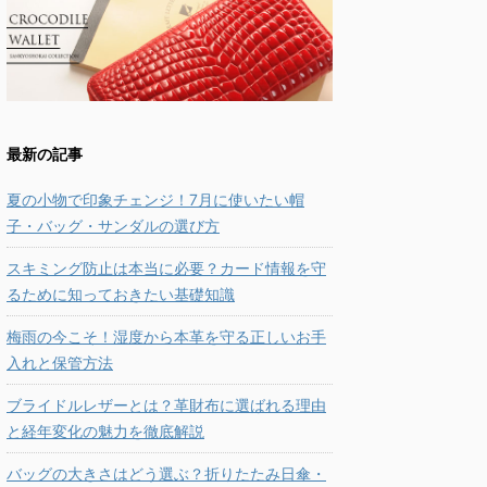
最新の記事
夏の小物で印象チェンジ！7月に使いたい帽
子・バッグ・サンダルの選び方
スキミング防止は本当に必要？カード情報を守
るために知っておきたい基礎知識
梅雨の今こそ！湿度から本革を守る正しいお手
入れと保管方法
ブライドルレザーとは？革財布に選ばれる理由
と経年変化の魅力を徹底解説
バッグの大きさはどう選ぶ？折りたたみ日傘・