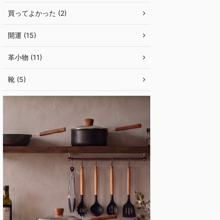
買ってよかった (2)
開運 (15)
革小物 (11)
靴 (5)