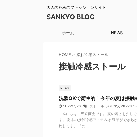
大人のためのファッションサイト
SANKYO BLOG
ホーム
NEWS
HOME
>
接触冷感ストール
接触冷感ストール
NEWS
洗濯OKで衛生的！今年の夏は接触
2022/7/26
ストール
,
メルマガ2022072
こんにちは！三京商会です。 夏の暑さを少しで
す。 従来の接触冷感アイテムは 製品ができあ
施します。 その ...