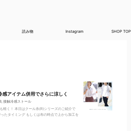
読み物
Instagram
SHOP TOP
冷感アイテム併用でさらに涼しく
8
,
接触冷感ストール
も軽く！ 本日はクール糸(R)シリーズのご紹介で
がったタイミング もしくは布の時点で上から加工を