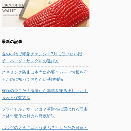
最新の記事
夏の小物で印象チェンジ！7月に使いたい帽
子・バッグ・サンダルの選び方
スキミング防止は本当に必要？カード情報を守
るために知っておきたい基礎知識
梅雨の今こそ！湿度から本革を守る正しいお手
入れと保管方法
ブライドルレザーとは？革財布に選ばれる理由
と経年変化の魅力を徹底解説
バッグの大きさはどう選ぶ？折りたたみ日傘・