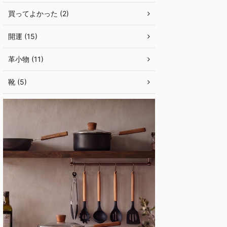
買ってよかった (2)
開運 (15)
革小物 (11)
靴 (5)