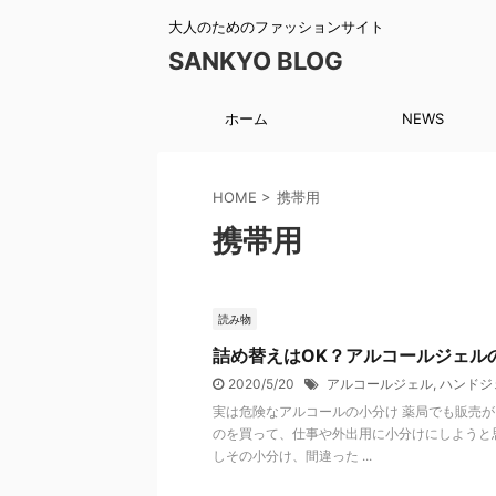
大人のためのファッションサイト
SANKYO BLOG
ホーム
NEWS
HOME
>
携帯用
携帯用
読み物
詰め替えはOK？アルコールジェル
2020/5/20
アルコールジェル
,
ハンドジ
実は危険なアルコールの小分け 薬局でも販売が
のを買って、仕事や外出用に小分けにしようと
しその小分け、間違った ...