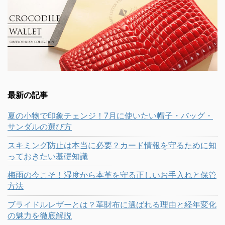
最新の記事
夏の小物で印象チェンジ！7月に使いたい帽子・バッグ・
サンダルの選び方
スキミング防止は本当に必要？カード情報を守るために知
っておきたい基礎知識
梅雨の今こそ！湿度から本革を守る正しいお手入れと保管
方法
ブライドルレザーとは？革財布に選ばれる理由と経年変化
の魅力を徹底解説