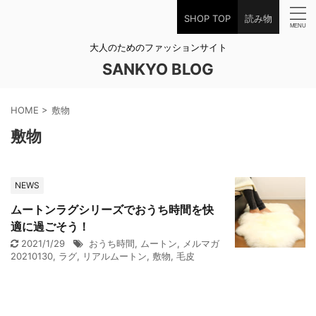
SHOP TOP
読み物
大人のためのファッションサイト
SANKYO BLOG
HOME
>
敷物
敷物
NEWS
ムートンラグシリーズでおうち時間を快
適に過ごそう！
2021/1/29
おうち時間
,
ムートン
,
メルマガ
20210130
,
ラグ
,
リアルムートン
,
敷物
,
毛皮