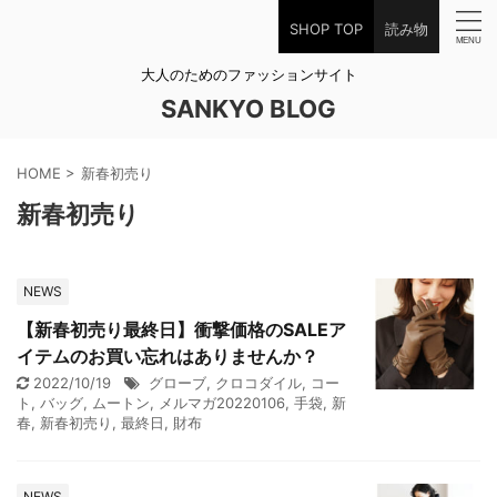
SHOP TOP
読み物
大人のためのファッションサイト
SANKYO BLOG
HOME
>
新春初売り
新春初売り
NEWS
【新春初売り最終日】衝撃価格のSALEア
イテムのお買い忘れはありませんか？
2022/10/19
グローブ
,
クロコダイル
,
コー
ト
,
バッグ
,
ムートン
,
メルマガ20220106
,
手袋
,
新
春
,
新春初売り
,
最終日
,
財布
NEWS