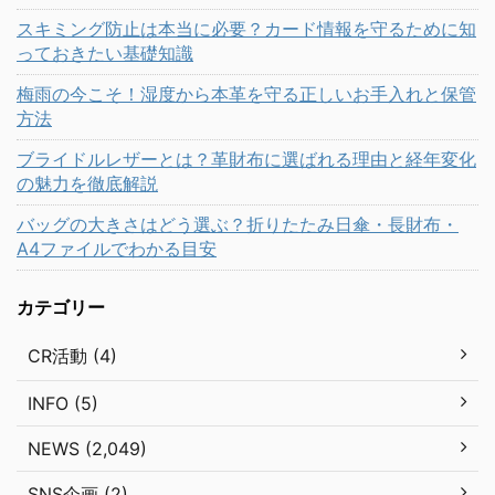
スキミング防止は本当に必要？カード情報を守るために知
っておきたい基礎知識
梅雨の今こそ！湿度から本革を守る正しいお手入れと保管
方法
ブライドルレザーとは？革財布に選ばれる理由と経年変化
の魅力を徹底解説
バッグの大きさはどう選ぶ？折りたたみ日傘・長財布・
A4ファイルでわかる目安
カテゴリー
CR活動 (4)
INFO (5)
NEWS (2,049)
SNS企画 (2)