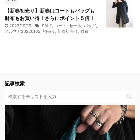
【新春初売り】新春はコートもバッグも
財布もお買い得！さらにポイント５倍！
2022/10/19
SALE
,
コート
,
セール
,
バッグ
,
メルマガ20220105
,
初売り
,
新春初売り
,
財布
記事検索