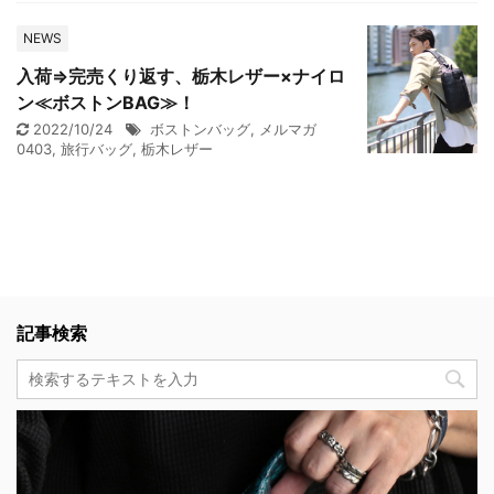
NEWS
入荷⇒完売くり返す、栃木レザー×ナイロ
ン≪ボストンBAG≫！
2022/10/24
ボストンバッグ
,
メルマガ
0403
,
旅行バッグ
,
栃木レザー
記事検索