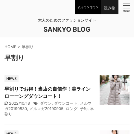
SHOP TOP
読み物
大人のためのファッションサイト
SANKYO BLOG
HOME
>
早割り
早割り
NEWS
早割りでお得！当店の自信作！美ライン
ローーングダウンコート！
2022/10/18
ダウン
,
ダウンコート
,
メルマ
ガ20190830
,
メルマガ20190905
,
ロング
,
予約
,
早
割り
NEWS