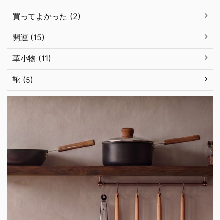
買ってよかった (2)
開運 (15)
革小物 (11)
靴 (5)