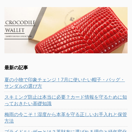
最新の記事
夏の小物で印象チェンジ！7月に使いたい帽子・バッグ・
サンダルの選び方
スキミング防止は本当に必要？カード情報を守るために知
っておきたい基礎知識
梅雨の今こそ！湿度から本革を守る正しいお手入れと保管
方法
ブライドルレザーとは？革財布に選ばれる理由と経年変化