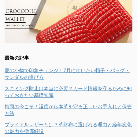
最新の記事
夏の小物で印象チェンジ！7月に使いたい帽子・バッグ・
サンダルの選び方
スキミング防止は本当に必要？カード情報を守るために知
っておきたい基礎知識
梅雨の今こそ！湿度から本革を守る正しいお手入れと保管
方法
ブライドルレザーとは？革財布に選ばれる理由と経年変化
の魅力を徹底解説