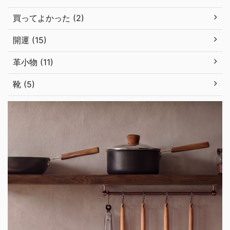
買ってよかった (2)
開運 (15)
革小物 (11)
靴 (5)