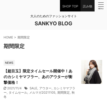
SHOP TOP
読み物
大人のためのファッションサイト
SANKYO BLOG
HOME
>
期間限定
期間限定
NEWS
【超目玉】限定タイムセール開催中！あ
のカシミヤマフラー、あのアウターが衝
撃価格！
2021/11/4
SALE
,
アウター
,
カシミヤマフラ
ー
,
タイムセール
,
メルマガ20211105
,
期間限定
,
秋
冬