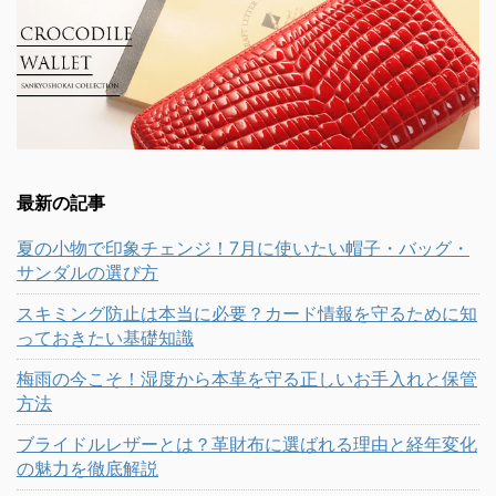
最新の記事
夏の小物で印象チェンジ！7月に使いたい帽子・バッグ・
サンダルの選び方
スキミング防止は本当に必要？カード情報を守るために知
っておきたい基礎知識
梅雨の今こそ！湿度から本革を守る正しいお手入れと保管
方法
ブライドルレザーとは？革財布に選ばれる理由と経年変化
の魅力を徹底解説