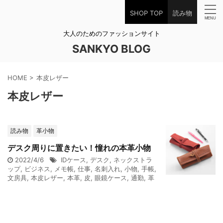
SHOP TOP
読み物
大人のためのファッションサイト
SANKYO BLOG
HOME
>
本皮レザー
本皮レザー
読み物
革小物
デスク周りに置きたい！憧れの本革小物
2022/4/6
IDケース
,
デスク
,
ネックストラ
ップ
,
ビジネス
,
メモ帳
,
仕事
,
名刺入れ
,
小物
,
手帳
,
文房具
,
本皮レザー
,
本革
,
皮
,
眼鏡ケース
,
通勤
,
革