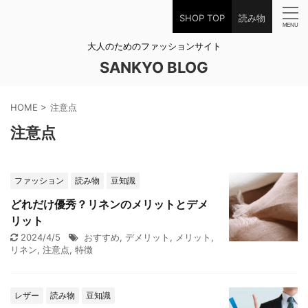
SHOP TOP
読み物
大人のためのファッションサイト
SANKYO BLOG
HOME
>
注意点
注意点
ファッション
読み物
豆知識
どれだけ優秀？リネンのメリットとデメ
リット
2024/4/5
おすすめ
,
デメリット
,
メリット
,
リネン
,
注意点
,
特徴
レザー
読み物
豆知識