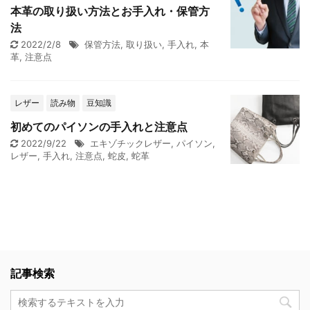
本革の取り扱い方法とお手入れ・保管方
法
2022/2/8
保管方法
,
取り扱い
,
手入れ
,
本
革
,
注意点
レザー
読み物
豆知識
初めてのパイソンの手入れと注意点
2022/9/22
エキゾチックレザー
,
パイソン
,
レザー
,
手入れ
,
注意点
,
蛇皮
,
蛇革
記事検索