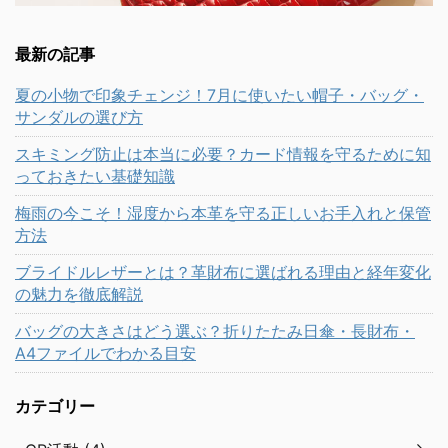
最新の記事
夏の小物で印象チェンジ！7月に使いたい帽子・バッグ・
サンダルの選び方
スキミング防止は本当に必要？カード情報を守るために知
っておきたい基礎知識
梅雨の今こそ！湿度から本革を守る正しいお手入れと保管
方法
ブライドルレザーとは？革財布に選ばれる理由と経年変化
の魅力を徹底解説
バッグの大きさはどう選ぶ？折りたたみ日傘・長財布・
A4ファイルでわかる目安
カテゴリー