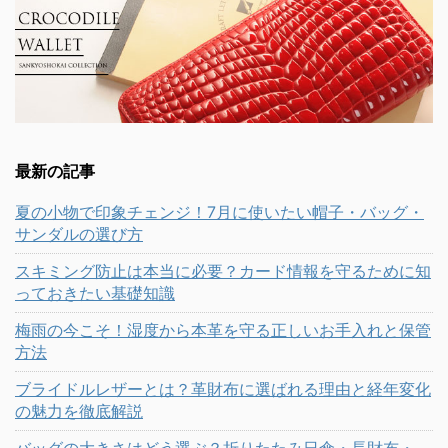
最新の記事
夏の小物で印象チェンジ！7月に使いたい帽子・バッグ・
サンダルの選び方
スキミング防止は本当に必要？カード情報を守るために知
っておきたい基礎知識
梅雨の今こそ！湿度から本革を守る正しいお手入れと保管
方法
ブライドルレザーとは？革財布に選ばれる理由と経年変化
の魅力を徹底解説