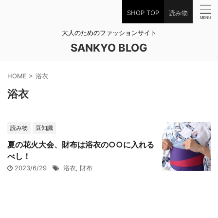
SHOP TOP
読み物
大人のためのファッションサイト
SANKYO BLOG
HOME
>
浴衣
浴衣
読み物
豆知識
夏の花火大会、財布は浴衣の○○に入れる
べし！
2023/6/29
浴衣
,
財布