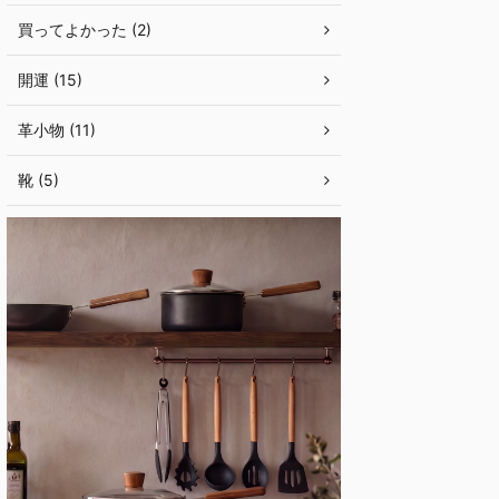
買ってよかった (2)
開運 (15)
革小物 (11)
靴 (5)