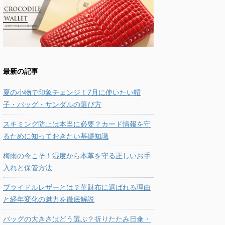
最新の記事
夏の小物で印象チェンジ！7月に使いたい帽
子・バッグ・サンダルの選び方
スキミング防止は本当に必要？カード情報を守
るために知っておきたい基礎知識
梅雨の今こそ！湿度から本革を守る正しいお手
入れと保管方法
ブライドルレザーとは？革財布に選ばれる理由
と経年変化の魅力を徹底解説
バッグの大きさはどう選ぶ？折りたたみ日傘・