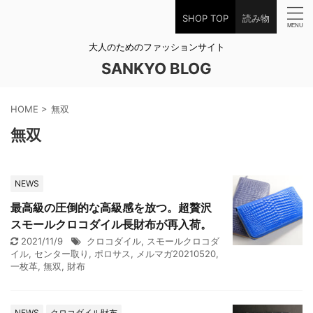
SHOP TOP
読み物
大人のためのファッションサイト
SANKYO BLOG
HOME
>
無双
無双
NEWS
最高級の圧倒的な高級感を放つ。超贅沢
スモールクロコダイル長財布が再入荷。
2021/11/9
クロコダイル
,
スモールクロコダ
イル
,
センター取り
,
ポロサス
,
メルマガ20210520
,
一枚革
,
無双
,
財布
NEWS
クロコダイル財布