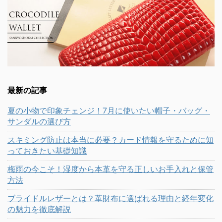
最新の記事
夏の小物で印象チェンジ！7月に使いたい帽子・バッグ・
サンダルの選び方
スキミング防止は本当に必要？カード情報を守るために知
っておきたい基礎知識
梅雨の今こそ！湿度から本革を守る正しいお手入れと保管
方法
ブライドルレザーとは？革財布に選ばれる理由と経年変化
の魅力を徹底解説