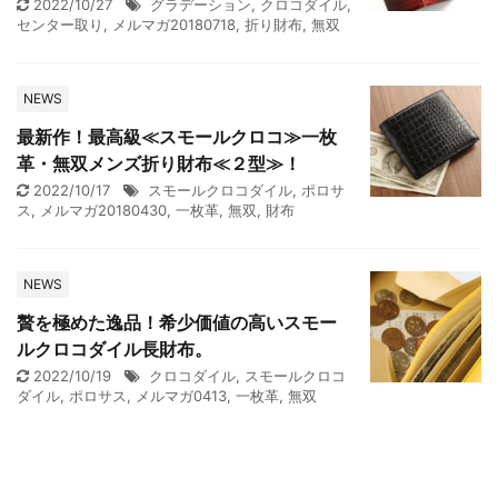
2022/10/27
グラデーション
,
クロコダイル
,
センター取り
,
メルマガ20180718
,
折り財布
,
無双
NEWS
最新作！最高級≪スモールクロコ≫一枚
革・無双メンズ折り財布≪２型≫！
2022/10/17
スモールクロコダイル
,
ポロサ
ス
,
メルマガ20180430
,
一枚革
,
無双
,
財布
NEWS
贅を極めた逸品！希少価値の高いスモー
ルクロコダイル長財布。
2022/10/19
クロコダイル
,
スモールクロコ
ダイル
,
ポロサス
,
メルマガ0413
,
一枚革
,
無双