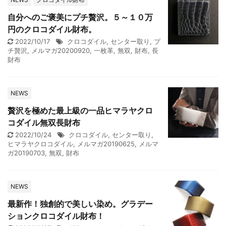
自分へのご褒美にプチ贅沢。５～１０万
円のクロコダイル財布。
2022/10/17
クロコダイル
,
センター取り
,
プ
チ贅沢
,
メルマガ20200920
,
一枚革
,
無双
,
財布
,
長
財布
NEWS
贅沢を極めた最上級の一品ヒマラヤクロ
コダイル無双長財布
2022/10/24
クロコダイル
,
センター取り
,
ヒマラヤクロコダイル
,
メルマガ20190625
,
メルマ
ガ20190703
,
無双
,
財布
NEWS
最新作！独創的で美しい染め。グラデー
ションクロコダイル財布！