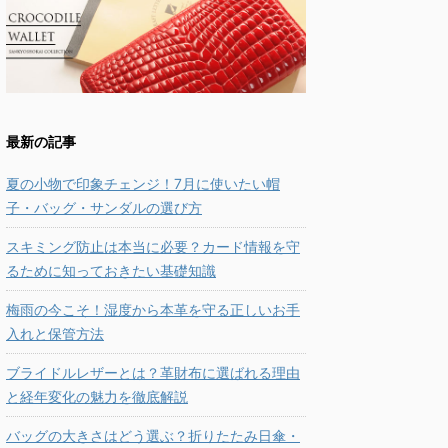
最新の記事
夏の小物で印象チェンジ！7月に使いたい帽
子・バッグ・サンダルの選び方
スキミング防止は本当に必要？カード情報を守
るために知っておきたい基礎知識
梅雨の今こそ！湿度から本革を守る正しいお手
入れと保管方法
ブライドルレザーとは？革財布に選ばれる理由
と経年変化の魅力を徹底解説
バッグの大きさはどう選ぶ？折りたたみ日傘・