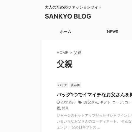
大人のためのファッションサイト
SANKYO BLOG
ホーム
NEWS
HOME
>
父親
父親
バッグ
読み物
バッグ1つでイマイチなお父さんを
2021/5/6
お父さん
,
ギフト
,
コーデ
,
コー
親
,
簡単
ジャージのセットアップだったりシャツインし
いまいちなお父さんのコーディネート。 そんな
ェンジ！ 父の日ギフトの ...