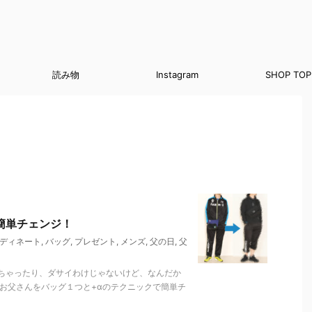
読み物
Instagram
SHOP TOP
簡単チェンジ！
ディネート
,
バッグ
,
プレゼント
,
メンズ
,
父の日
,
父
ちゃったり、ダサイわけじゃないけど、なんだか
お父さんをバッグ１つと+αのテクニックで簡単チ