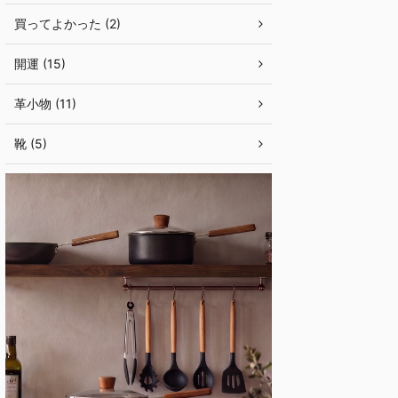
買ってよかった (2)
開運 (15)
革小物 (11)
靴 (5)