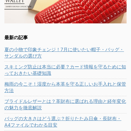
最新の記事
夏の小物で印象チェンジ！7月に使いたい帽子・バッグ・
サンダルの選び方
スキミング防止は本当に必要？カード情報を守るために知
っておきたい基礎知識
梅雨の今こそ！湿度から本革を守る正しいお手入れと保管
方法
ブライドルレザーとは？革財布に選ばれる理由と経年変化
の魅力を徹底解説
バッグの大きさはどう選ぶ？折りたたみ日傘・長財布・
A4ファイルでわかる目安