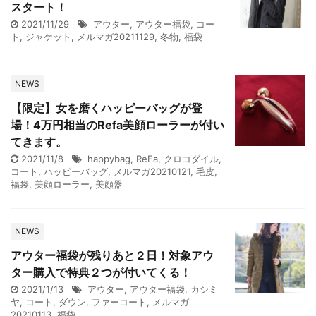
スタート！
2021/11/29
アウター
,
アウター福袋
,
コー
ト
,
ジャケット
,
メルマガ20211129
,
冬物
,
福袋
NEWS
【限定】女を磨くハッピーバッグが登
場！4万円相当のRefa美顔ローラーが付い
てきます。
2021/11/8
happybag
,
ReFa
,
クロコダイル
,
コート
,
ハッピーバッグ
,
メルマガ20210121
,
毛皮
,
福袋
,
美顔ローラー
,
美顔器
NEWS
アウター福袋が残りあと２日！対象アウ
ター購入で特典２つが付いてくる！
2021/1/13
アウター
,
アウター福袋
,
カシミ
ヤ
,
コート
,
ダウン
,
ファーコート
,
メルマガ
20210113
,
福袋