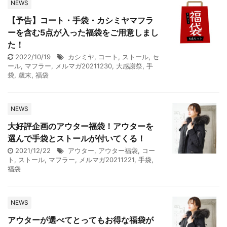
NEWS
【予告】コート・手袋・カシミヤマフラ
ーを含む5点が入った福袋をご用意しまし
た！
2022/10/19
カシミヤ
,
コート
,
ストール
,
セ
ール
,
マフラー
,
メルマガ20211230
,
大感謝祭
,
手
袋
,
歳末
,
福袋
NEWS
大好評企画のアウター福袋！アウターを
選んで手袋とストールが付いてくる！
2021/12/22
アウター
,
アウター福袋
,
コー
ト
,
ストール
,
マフラー
,
メルマガ20211221
,
手袋
,
福袋
NEWS
アウターが選べてとってもお得な福袋が