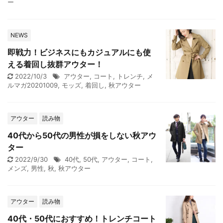
ー
NEWS
即戦力！ビジネスにもカジュアルにも使
える着回し抜群アウター！
2022/10/3
アウター
,
コート
,
トレンチ
,
メ
ルマガ20201009
,
モッズ
,
着回し
,
秋アウター
アウター
読み物
40代から50代の男性が損をしない秋アウ
ター
2022/9/30
40代
,
50代
,
アウター
,
コート
,
メンズ
,
男性
,
秋
,
秋アウター
アウター
読み物
40代・50代におすすめ！トレンチコート