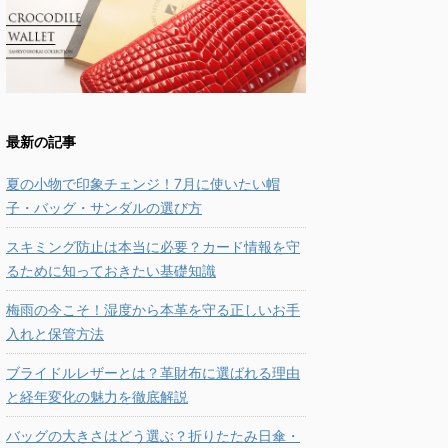
最新の記事
夏の小物で印象チェンジ！7月に使いたい帽
子・バッグ・サンダルの選び方
スキミング防止は本当に必要？カード情報を守
るために知っておきたい基礎知識
梅雨の今こそ！湿度から本革を守る正しいお手
入れと保管方法
ブライドルレザーとは？革財布に選ばれる理由
と経年変化の魅力を徹底解説
バッグの大きさはどう選ぶ？折りたたみ日傘・