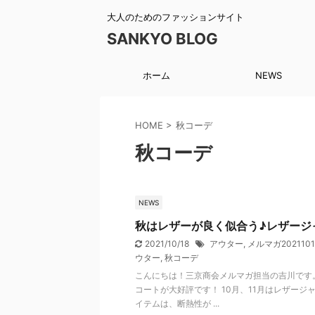
大人のためのファッションサイト
SANKYO BLOG
ホーム
NEWS
HOME
>
秋コーデ
秋コーデ
NEWS
秋はレザーが良く似合う♪レザージ
2021/10/18
アウター
,
メルマガ2021101
ウター
,
秋コーデ
こんにちは！三京商会メルマガ担当の吉川です
コートが大好評です！ 10月、11月はレザー
イテムは、断熱性が ...