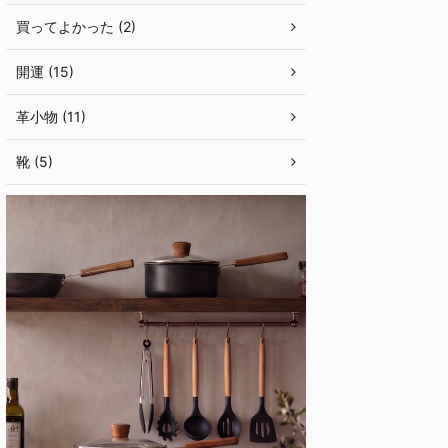
買ってよかった (2)
開運 (15)
革小物 (11)
靴 (5)