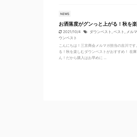
NEWS
お洒落度がグンっと上がる！秋を楽
2021/10/4
ダウンベスト
,
ベスト
,
メルマガ
ウンベスト
こんにちは！三京商会メルマガ担当の吉川です
る！秋を楽しむダウンベストがおすすめ！ 在
ん！だから購入はお早めに ...