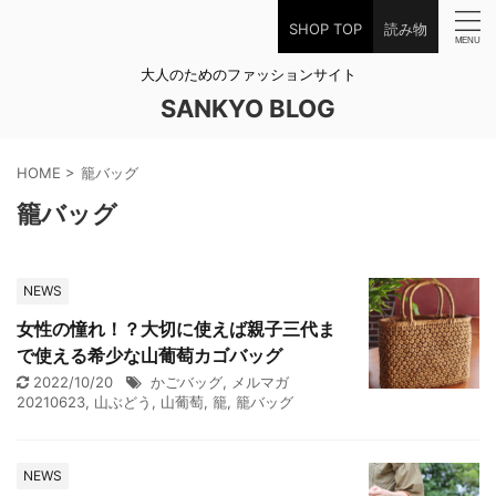
SHOP TOP
読み物
大人のためのファッションサイト
SANKYO BLOG
HOME
>
籠バッグ
籠バッグ
NEWS
女性の憧れ！？大切に使えば親子三代ま
で使える希少な山葡萄カゴバッグ
2022/10/20
かごバッグ
,
メルマガ
20210623
,
山ぶどう
,
山葡萄
,
籠
,
籠バッグ
NEWS