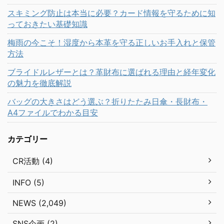
スキミング防止は本当に必要？カード情報を守るために知
っておきたい基礎知識
梅雨の今こそ！湿度から本革を守る正しいお手入れと保管
方法
ブライドルレザーとは？革財布に選ばれる理由と経年変化
の魅力を徹底解説
バッグの大きさはどう選ぶ？折りたたみ日傘・長財布・
A4ファイルでわかる目安
カテゴリー
CR活動 (4)
INFO (5)
NEWS (2,049)
SNS企画 (2)