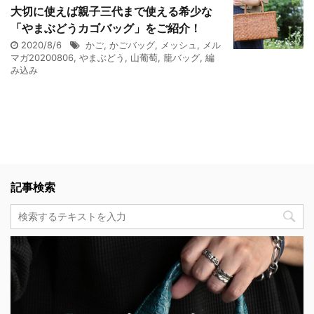
大切に使えば親子三代まで使える希少な
「やまぶどうカゴバッグ」をご紹介！
2020/8/6
かご
,
かごバッグ
,
メッシュ
,
メル
マガ20200806
,
やまぶどう
,
山葡萄
,
籠バッグ
,
編
み込み
記事検索