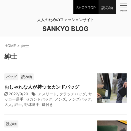
SHOP TOP
読み物
大人のためのファッションサイト
SANKYO BLOG
HOME
>
紳士
紳士
バッグ
読み物
おしゃれな人が持つセカンドバッグ
2022/9/29
アスリート
,
クラッチバッグ
,
サ
ッカー選手
,
セカンドバッグ
,
メンズ
,
メンズバッグ
,
大人
,
紳士
,
野球選手
,
鍵付き
読み物