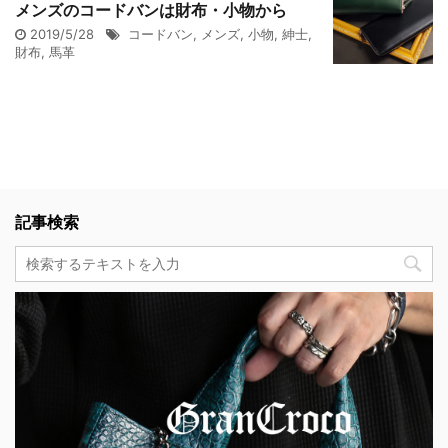
メンズのコードバンは財布・小物から
2019/5/28
コードバン
,
メンズ
,
小物
,
紳士
,
財布
,
馬革
記事検索