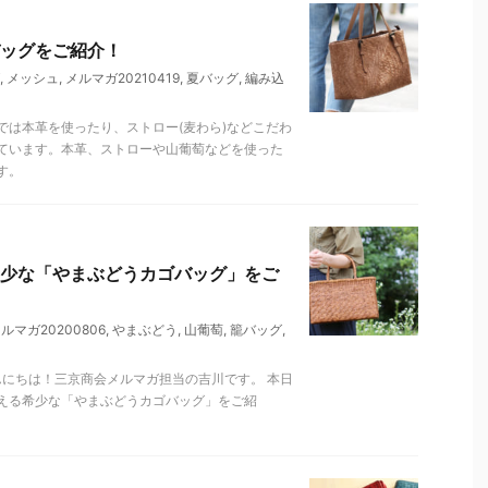
ッグをご紹介！
,
メッシュ
,
メルマガ20210419
,
夏バッグ
,
編み込
では本革を使ったり、ストロー(麦わら)などこだわ
ています。本革、ストローや山葡萄などを使った
す。
少な「やまぶどうカゴバッグ」をご
ルマガ20200806
,
やまぶどう
,
山葡萄
,
籠バッグ
,
kai こんにちは！三京商会メルマガ担当の吉川です。 本日
える希少な「やまぶどうカゴバッグ」をご紹