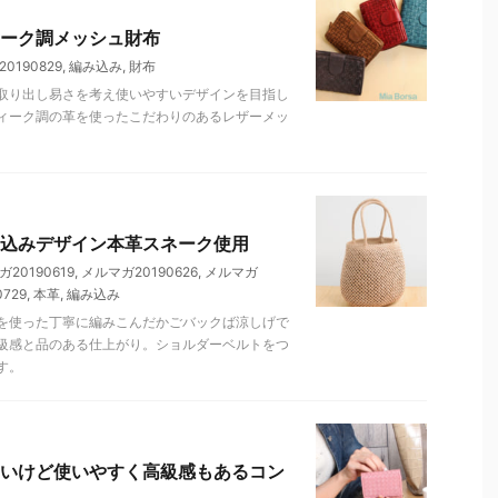
ーク調メッシュ財布
0190829
,
編み込み
,
財布
取り出し易さを考え使いやすいデザインを目指し
ィーク調の革を使ったこだわりのあるレザーメッ
込みデザイン本革スネーク使用
20190619
,
メルマガ20190626
,
メルマガ
729
,
本革
,
編み込み
を使った丁寧に編みこんだかごバックば涼しげで
級感と品のある仕上がり。ショルダーベルトをつ
す。
いけど使いやすく高級感もあるコン