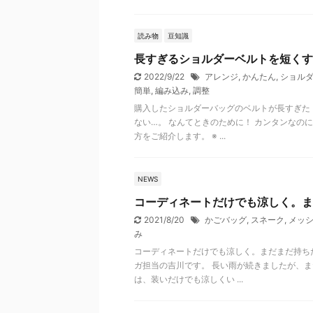
読み物
豆知識
長すぎるショルダーベルトを短くす
2022/9/22
アレンジ
,
かんたん
,
ショル
簡単
,
編み込み
,
調整
購入したショルダーバッグのベルトが長すぎた
ない…。 なんてときのために！ カンタンなの
方をご紹介します。 ※ ...
NEWS
コーディネートだけでも涼しく。ま
2021/8/20
かごバッグ
,
スネーク
,
メッ
み
コーディネートだけでも涼しく。まだまだ持ち
ガ担当の吉川です。 長い雨が続きましたが、ま
は、装いだけでも涼しくい ...