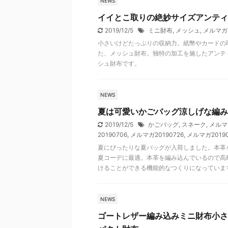
NEWS
イイとこ取りの絶妙サイズアンティ
2019/12/5
ミニ財布
,
メッシュ
,
メルマガ2
小さいけどたっぷりの収納力。紙幣やカードの
た、メッシュ財布。独特の加工を施したアンテ
シュ財布です。
NEWS
夏は可愛いかごバッグ涼しげな編み
2019/12/5
かごバッグ
,
スネーク
,
メルマガ
20190706
,
メルマガ20190726
,
メルマガ20190
夏にぴったりな夏バッグが入荷しました。本革
夏コーデに最適。本革を編み込んでいるので高
けることができる機能的なつくりになっていま
NEWS
ゴートレザー編み込みミニ財布小さ