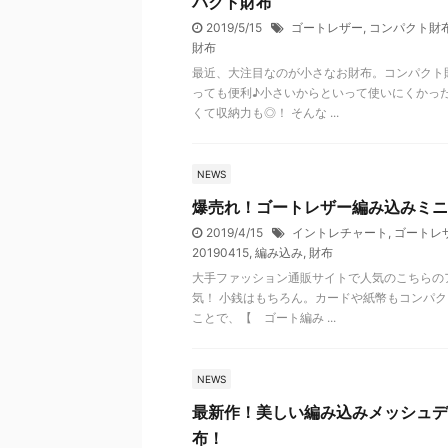
パクト財布
2019/5/15
ゴートレザー
,
コンパクト財
財布
最近、大注目なのが小さなお財布。コンパクト
っても便利♪小さいからといって使いにくかっ
くて収納力も◎！ そんな ...
NEWS
爆売れ！ゴートレザー編み込みミニ
2019/4/15
イントレチャート
,
ゴートレ
20190415
,
編み込み
,
財布
大手ファッション通販サイトで人気のこちらの
気！ 小銭はもちろん。カードや紙幣もコンパク
ことで、【 ゴート編み ...
NEWS
最新作！美しい編み込みメッシュデ
布！