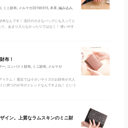
布
,
ミニ財布
,
メルマガ20190515
,
本革
,
編み込み
,
財布なんです！ 流行の小さなバッグにも入ってと
たり、あまり入らなかったりではなく！ 使いやす
財布！
ザー
,
コンパクト財布
,
ミニ財布
,
メルマガ
アイテム！ 最近では小さいサイズのお財布が大人
トに持つのが今のトレンドなんですよね！ という
ザイン。上質なラムスキンのミニ財