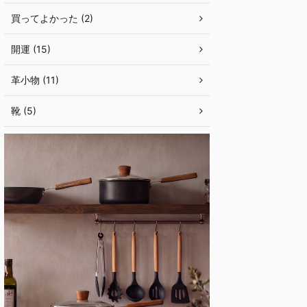
買ってよかった (2)
開運 (15)
革小物 (11)
靴 (5)