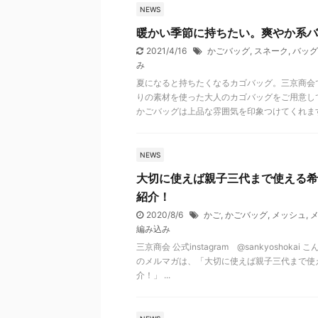
NEWS
暖かい季節に持ちたい。爽やか系バ
2021/4/16
かごバッグ
,
スネーク
,
バッグ
み
夏になると持ちたくなるカゴバッグ。三京商会
りの素材を使った大人のカゴバッグをご用意し
かごバッグは上品な雰囲気を印象つけてくれま
NEWS
大切に使えば親子三代まで使える希
紹介！
2020/8/6
かご
,
かごバッグ
,
メッシュ
,
メ
編み込み
三京商会 公式instagram @sankyosho
のメルマガは、「大切に使えば親子三代まで使
介！」 ...