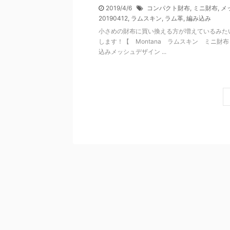
2019/4/6
コンパクト財布
,
ミニ財布
,
メ
20190412
,
ラムスキン
,
ラム革
,
編み込み
小さめの財布に買い換える方が増えているみた
します！【 Montana ラムスキン ミニ財
込みメッシュデザイン ...