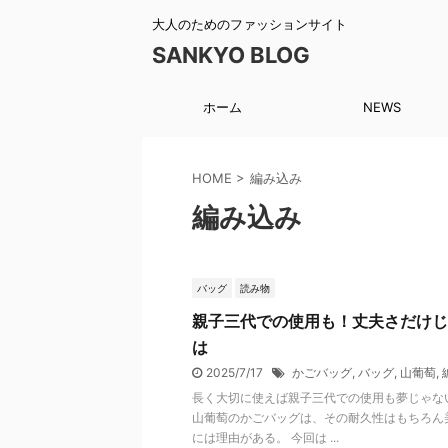
大人のためのファッションサイト
SANKYO BLOG
ホーム
NEWS
HOME
>
編み込み
編み込み
バッグ
読み物
親子三代での使用も！丈夫さだけじ
は
2025/7/17
かごバッグ
,
バッグ
,
山葡萄
,
長く大切に使えば親子三代での使用も夢じゃな
山葡萄のかごバッグは、その耐久性はもちろん
には理由がある。 今回は ...