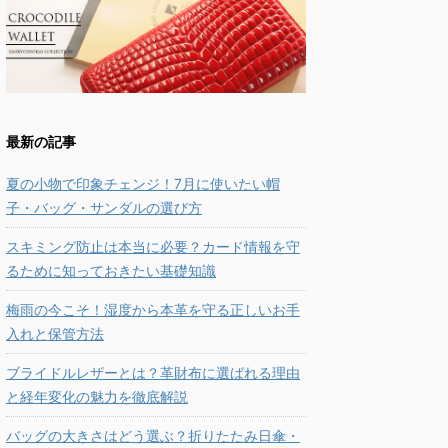
最新の記事
夏の小物で印象チェンジ！7月に使いたい帽
子・バッグ・サンダルの選び方
スキミング防止は本当に必要？カード情報を守
るために知っておきたい基礎知識
梅雨の今こそ！湿度から本革を守る正しいお手
入れと保管方法
ブライドルレザーとは？革財布に選ばれる理由
と経年変化の魅力を徹底解説
バッグの大きさはどう選ぶ？折りたたみ日傘・