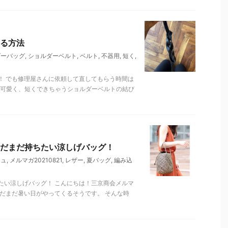
る方法
ダーバッグ
,
ショルダーベルト
,
ベルト
,
不器用
,
短く
,
！ でも修理屋さんに依頼して直してもらう時間は
に可愛く、短くできちゃうショルダーベルトの結び
だまだ持ちたい涼しげバッグ！
シュ
,
メルマガ20210821
,
レザー
,
夏バッグ
,
編み込
たい涼しげバッグ！ こんにちは！三京商会メルマ
だまだ暑い日がやってくるそうです。 そんな時