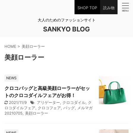
SHOP TOP
読み物
大人のためのファッションサイト
SANKYO BLOG
HOME
>
美顔ローラー
美顔ローラー
NEWS
クロコバッグと高級美顔ローラーがセッ
トのクロコダイルフェアがお得！
2021/11/9
アリゲーター
,
クロコダイル
,
ク
ロコダイルフェア
,
クロコフェア
,
バッグ
,
メルマガ
20210705
,
美顔ローラー
NEWS