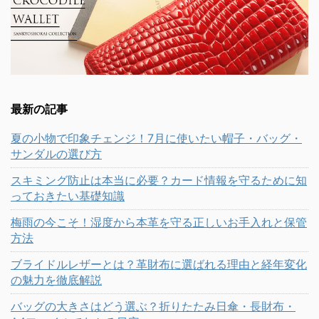
最新の記事
夏の小物で印象チェンジ！7月に使いたい帽子・バッグ・
サンダルの選び方
スキミング防止は本当に必要？カード情報を守るために知
っておきたい基礎知識
梅雨の今こそ！湿度から本革を守る正しいお手入れと保管
方法
ブライドルレザーとは？革財布に選ばれる理由と経年変化
の魅力を徹底解説
バッグの大きさはどう選ぶ？折りたたみ日傘・長財布・